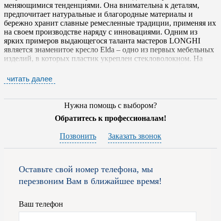
меняющимися тенденциями. Она внимательна к деталям,
предпочитает натуральные и благородные материалы и
бережно хранит славные ремесленные традиции, применяя их
на своем производстве наряду с инновациями. Одним из
ярких примеров выдающегося таланта мастеров LONGHI
является знаменитое кресло Elda – одно из первых мебельных
изделий, в которых пластик укреплен стекловолокном. На
выставках в Музее современного искусства в Нью-Йорке и
парижском Лувре Elda признано эталоном дизайна,
читать далее
мебельного искусства и энтузиазма конструкторов.
Продукция компании удивительно многообразна и
Нужна помощь с выбором?
предназначена для оформления жилых пространств, офисов и
Обратитесь к профессионалам!
коммерческих объектов. В каталогах бренда представлены:
Позвонить
Заказать звонок
диваны, кресла и стулья;
журнальные столики и обеденные и письменные столы;
роскошные кровати и мебель для спален;
шкафы, гардеробные, комоды, стеллажи и библиотеки;
Оставьте свой номер телефона, мы
аксессуары;
перезвоним Вам в ближайшее время!
двери и межкомнатные перегородки.
Специалисты фабрики LONGHI работают только с самыми
Ваш телефон
эксклюзивными, натуральными сортами древесины, а так же с
мрамором, природным камнем, стеклом, кристаллами