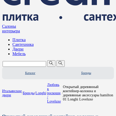
Салоны
интерьера
Плитка
Сантехника
Двери
Мебель
Каталог
Бренды
Любовь
Открытый деревянный
к
Итальянские
контейнер-колонна и
/
Бренды
/
Longhi
/
роскоши
/
двери
деревянные аксессуары hamilton
/
01 Longhi Loveluxe
Loveluxe