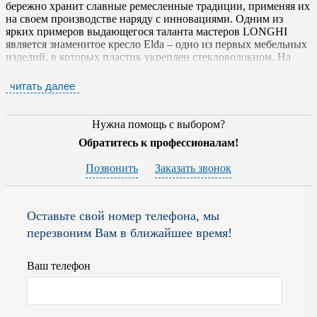
бережно хранит славные ремесленные традиции, применяя их
на своем производстве наряду с инновациями. Одним из
ярких примеров выдающегося таланта мастеров LONGHI
является знаменитое кресло Elda – одно из первых мебельных
изделий, в которых пластик укреплен стекловолокном. На
выставках в Музее современного искусства в Нью-Йорке и
парижском Лувре Elda признано эталоном дизайна,
читать далее
мебельного искусства и энтузиазма конструкторов.
Продукция компании удивительно многообразна и
Нужна помощь с выбором?
предназначена для оформления жилых пространств, офисов и
Обратитесь к профессионалам!
коммерческих объектов. В каталогах бренда представлены:
Позвонить
Заказать звонок
диваны, кресла и стулья;
журнальные столики и обеденные и письменные столы;
роскошные кровати и мебель для спален;
шкафы, гардеробные, комоды, стеллажи и библиотеки;
Оставьте свой номер телефона, мы
аксессуары;
перезвоним Вам в ближайшее время!
двери и межкомнатные перегородки.
Специалисты фабрики LONGHI работают только с самыми
Ваш телефон
эксклюзивными, натуральными сортами древесины, а так же с
мрамором, природным камнем, стеклом, кристаллами
Swarovski, керамикой и металлом. Для набивки используется
гусиный пух и пенополиуретан, для отделки - роскошные