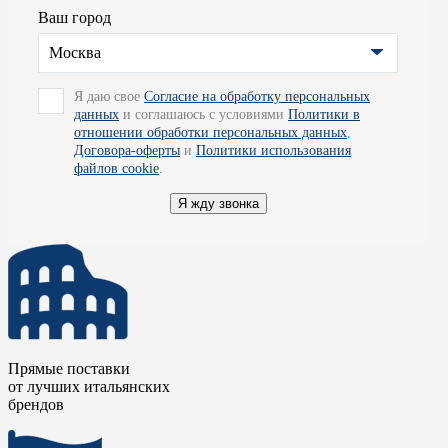
Ваш город
Для получения подробной информации вы можете обратиться к 
Москва
рады проконсультировать вас по всем вопросам и помогут опре
Я даю свое
Согласие на обработку персональных
организовать для вас доставку товара по Москве.
данных
и соглашаюсь с условиями
Политики в
отношении обработки персональных данных
,
Договора-оферты
и
Политики использования
файлов cookie
.
Я жду звонка
Прямые поставки
от лучших итальянских
брендов