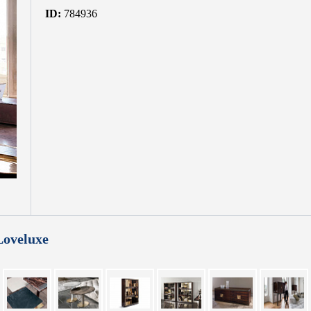
ID:
784936
oveluxe