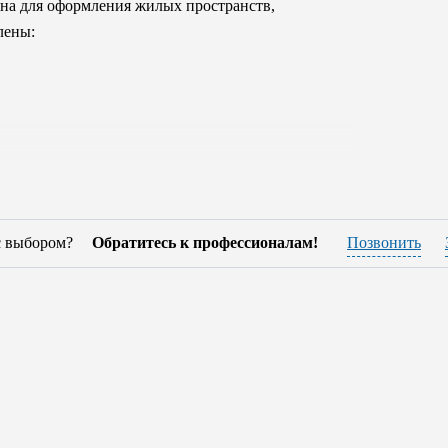
на для оформления жилых пространств,
лены:
клюзивными, натуральными сортами
с выбором?
Обратитесь к профессионалам!
Позвонить
кристаллами Swarovski, керамикой и металлом.
отделки - роскошные ткани и натуральная
людением всех экологических норм. Коллекции
ально широкий выбор, соответствующий его
 стилях – но вся она обладает грацией,
ра предприятия для вас изготовят изделия на
ти и качества, который убережет покупателя