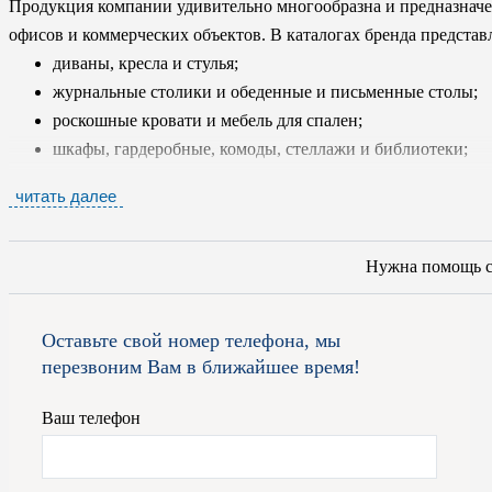
Продукция компании удивительно многообразна и предназначе
офисов и коммерческих объектов. В каталогах бренда представ
диваны, кресла и стулья;
журнальные столики и обеденные и письменные столы;
роскошные кровати и мебель для спален;
шкафы, гардеробные, комоды, стеллажи и библиотеки;
аксессуары;
читать далее
двери и межкомнатные перегородки.
Специалисты фабрики LONGHI работают только с самыми экс
Нужна помощь 
древесины, а так же с мрамором, природным камнем, стеклом, 
Для набивки используется гусиный пух и пенополиуретан, для 
Оставьте свой номер телефона, мы
кожа, тщательно отобранная и специально обработанная с соб
перезвоним Вам в ближайшее время!
фабрики постоянно обновляются, чтобы у клиента был максим
потребностям и вкусам. Мебель бренда изготовлена в различных
Ваш телефон
красотой и функциональностью. Помимо готовых изделий масте
заказ. Все продукты бренда снабжены сертификатом подлиннос
от подделок или копий.