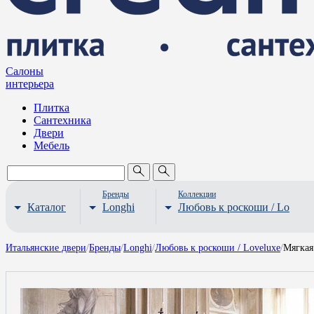
Салоны
интерьера
Плитка
Сантехника
Двери
Мебель
Бренды
Коллекции
Каталог
Longhi
Любовь к роскоши / Lovelux
Итальянские двери
/
Бренды
/
Longhi
/
Любовь к роскоши / Loveluxe
/
Мягкая