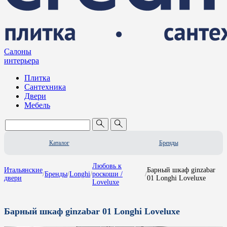
Салоны
интерьера
Плитка
Сантехника
Двери
Мебель
Каталог
Бренды
Любовь к
Итальянские
Барный шкаф ginzabar
/
Бренды
/
Longhi
/
роскоши /
/
двери
01 Longhi Loveluxe
Loveluxe
Барный шкаф ginzabar 01 Longhi Loveluxe