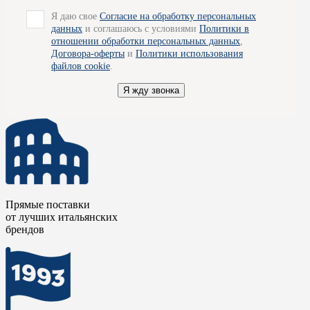
его потребностям и вкусам. Мебель бренда изготовлена в
Я даю свое
Согласие на обработку персональных
различных стилях – но вся она обладает грацией, красотой и
данных
и соглашаюсь с условиями
Политики в
функциональностью. Помимо готовых изделий мастера
отношении обработки персональных данных
,
предприятия для вас изготовят изделия на заказ. Все продукты
Договора-оферты
и
Политики использования
бренда снабжены сертификатом подлинности и качества,
файлов cookie
.
который убережет покупателя от подделок или копий.
Я жду звонка
Для получения подробной информации вы можете обратиться
к специалистам наших салонов, - они будут рады
проконсультировать вас по всем вопросам и помогут
определиться с выбором. Так же мы готовы организовать для
вас доставку товара по Москве.
Прямые поставки
от лучших итальянских
брендов