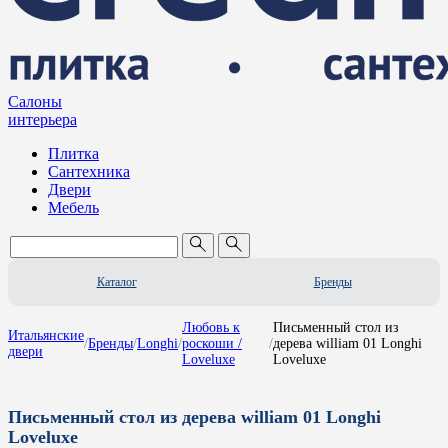
Салоны
интерьера
Плитка
Сантехника
Двери
Мебель
Каталог
Бренды
Любовь к
Письменный стол из
Итальянские
/
Бренды
/
Longhi
/
роскоши /
/
дерева william 01 Longhi
двери
Loveluxe
Loveluxe
Письменный стол из дерева william 01 Longhi
Loveluxe