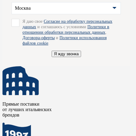
наших салонов или оставить заявку на сайте. Мы
Москва
проконсультируем вас и ответим на все интересующие
вопросы. Благодаря прямым поставкам от производителей,
отлаженной логистической цепочке, бережному отношению и
Я даю свое
Согласие на обработку персональных
хранению, компания Credit Ceramica станет для вас надежным
данных
и соглашаюсь с условиями
Политики в
партнером на лучших условиях. Так же мы готовы
отношении обработки персональных данных
,
организовать для вас доставку товара по Москве.
Договора-оферты
и
Политики использования
файлов cookie
.
Я жду звонка
Прямые поставки
от лучших итальянских
брендов