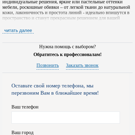
индивидуальные решения, яркие или пастельные оттенки
мебели, роскошные обивки – от легкой ткани до натуральной
кожи, лаконичность и простота линий - идеально впишутся в
пространство и станут прекрасным решением для вашей
спальни, гостиной или кабинета.
читать далее
Внешне мебель
SAN GIACOMO
характеризуется
лаконичностью и раскованностью линий. Цветовые решения
— черное, белое и "деревянное". Обивки — от легкой ткани
Нужна помощь с выбором?
до классического гобелена и натуральной кожи. Это всегда
Обратитесь к профессионалам!
безупречный вкус, оригинальный дизайн, отменная
функциональность и эксплуатационные качества. Корпусная
Позвонить
Заказать звонок
мебель сконструирована по модульному принципу, который
позволяет менять обстановку в жилом пространстве при
помощи простой перестановки отдельных элементов.
Оставьте свой номер телефона, мы
На фабрике используются различные материалы, в том числе
перезвоним Вам в ближайшее время!
и натуральный шпон из дуба и ореха , матовые и глянцевые
лаки, новейшие синтетические материалы. Предприятие
бережно относится к экологии, поэтому создает свои
Ваш телефон
мебельные шедевры из сырья, которое не содержит
формальдегид.
Для того, чтобы приобрести итальянскую мебель от фабрики
Ваш город
SAN GIACOMO
вам достаточно обратиться к специалистам