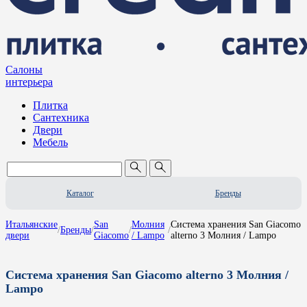
Салоны
интерьера
Плитка
Сантехника
Двери
Мебель
Каталог
Бренды
Итальянские
San
Молния
Система хранения San Giacomo
/
Бренды
/
/
/
двери
Giacomo
/ Lampo
alterno 3 Молния / Lampo
Система хранения San Giacomo alterno 3 Молния /
Lampo