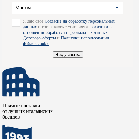
наших салонов или оставить заявку на сайте. Мы
Москва
проконсультируем вас и ответим на все интересующие
вопросы. Благодаря прямым поставкам от производителей,
отлаженной логистической цепочке, бережному отношению и
Я даю свое
Согласие на обработку персональных
хранению, компания Credit Ceramica станет для вас надежным
данных
и соглашаюсь с условиями
Политики в
партнером на лучших условиях. Так же мы готовы
отношении обработки персональных данных
,
организовать для вас доставку товара по Москве.
Договора-оферты
и
Политики использования
файлов cookie
.
Я жду звонка
Прямые поставки
от лучших итальянских
брендов