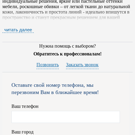
индивидуальные решения, яркие или пастельные оттенки
мебели, роскошные обивки – от легкой ткани до натуральной
кожи, лаконичность и простота линий - идеально впишутся в
пространство и станут прекрасным решением для вашей
спальни, гостиной или кабинета.
читать далее
Внешне мебель
SAN GIACOMO
характеризуется
лаконичностью и раскованностью линий. Цветовые решения
— черное, белое и "деревянное". Обивки — от легкой ткани
Нужна помощь с выбором?
до классического гобелена и натуральной кожи. Это всегда
Обратитесь к профессионалам!
безупречный вкус, оригинальный дизайн, отменная
функциональность и эксплуатационные качества. Корпусная
Позвонить
Заказать звонок
мебель сконструирована по модульному принципу, который
позволяет менять обстановку в жилом пространстве при
помощи простой перестановки отдельных элементов.
Оставьте свой номер телефона, мы
На фабрике используются различные материалы, в том числе
перезвоним Вам в ближайшее время!
и натуральный шпон из дуба и ореха , матовые и глянцевые
лаки, новейшие синтетические материалы. Предприятие
бережно относится к экологии, поэтому создает свои
Ваш телефон
мебельные шедевры из сырья, которое не содержит
формальдегид.
Для того, чтобы приобрести итальянскую мебель от фабрики
Ваш город
SAN GIACOMO
вам достаточно обратиться к специалистам