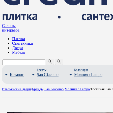
Салоны
интерьера
Плитка
Сантехника
Двери
Мебель
Бренды
Коллекции
Каталог
San Giacomo
Молния / Lampo
Итальянские двери
/
Бренды
/
San Giacomo
/
Молния / Lampo
/
Гостиная San 