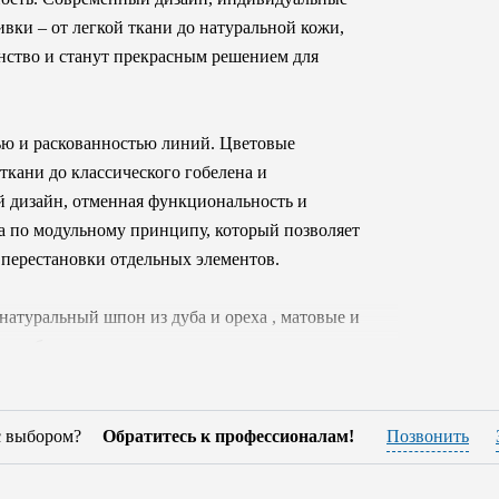
вки – от легкой ткани до натуральной кожи,
анство и станут прекрасным решением для
ью и раскованностью линий. Цветовые
ткани до классического гобелена и
й дизайн, отменная функциональность и
а по модульному принципу, который позволяет
 перестановки отдельных элементов.
натуральный шпон из дуба и ореха , матовые и
тие бережно относится к экологии, поэтому
т формальдегид.
AN GIACOMO
вам достаточно обратиться к
с выбором?
Обратитесь к профессионалам!
Позвонить
 проконсультируем вас и ответим на все
водителей, отлаженной логистической