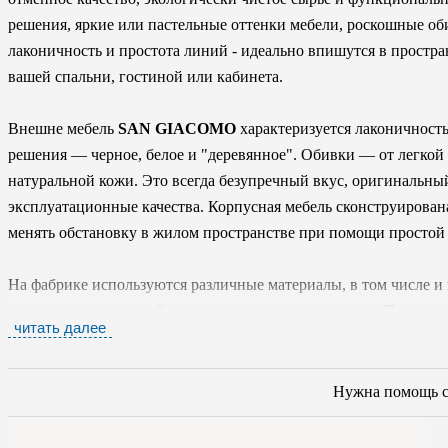
решения, яркие или пастельные оттенки мебели, роскошные оби
лаконичность и простота линий - идеально впишутся в простр
вашей спальни, гостиной или кабинета.
Внешне мебель
SAN GIACOMO
характеризуется лаконичност
решения — черное, белое и "деревянное". Обивки — от легкой 
натуральной кожи. Это всегда безупречный вкус, оригинальны
эксплуатационные качества. Корпусная мебель сконструирован
менять обстановку в жилом пространстве при помощи простой
На фабрике используются различные материалы, в том числе и 
глянцевые лаки, новейшие синтетические материалы. Предприя
читать далее
создает свои мебельные шедевры из сырья, которое не содержи
Для того, чтобы приобрести итальянскую мебель от фабрики
S
Нужна помощь 
специалистам наших салонов или оставить заявку на сайте. Мы
интересующие вопросы. Благодаря прямым поставкам от произ