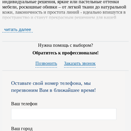
индивидуальные решения, яркие или пастельные оттенки
мебели, роскошные обивки – от легкой ткани до натуральной
кожи, лаконичность и простота линий - идеально впишутся в
пространство и станут прекрасным решением для вашей
спальни, гостиной или кабинета.
читать далее
Внешне мебель
SAN GIACOMO
характеризуется
лаконичностью и раскованностью линий. Цветовые решения
— черное, белое и "деревянное". Обивки — от легкой ткани
Нужна помощь с выбором?
до классического гобелена и натуральной кожи. Это всегда
Обратитесь к профессионалам!
безупречный вкус, оригинальный дизайн, отменная
функциональность и эксплуатационные качества. Корпусная
Позвонить
Заказать звонок
мебель сконструирована по модульному принципу, который
позволяет менять обстановку в жилом пространстве при
помощи простой перестановки отдельных элементов.
Оставьте свой номер телефона, мы
На фабрике используются различные материалы, в том числе
перезвоним Вам в ближайшее время!
и натуральный шпон из дуба и ореха , матовые и глянцевые
лаки, новейшие синтетические материалы. Предприятие
бережно относится к экологии, поэтому создает свои
Ваш телефон
мебельные шедевры из сырья, которое не содержит
формальдегид.
Для того, чтобы приобрести итальянскую мебель от фабрики
Ваш город
SAN GIACOMO
вам достаточно обратиться к специалистам