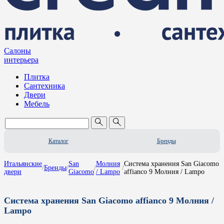
Салоны
интерьера
Плитка
Сантехника
Двери
Мебель
Каталог
Бренды
Итальянские
San
Молния
Система хранения San Giacomo
/
Бренды
/
/
/
двери
Giacomo
/ Lampo
affianco 9 Молния / Lampo
Система хранения San Giacomo affianco 9 Молния /
Lampo