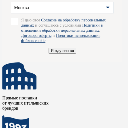
наших салонов или оставить заявку на сайте. Мы
Москва
проконсультируем вас и ответим на все интересующие
вопросы. Благодаря прямым поставкам от производителей,
отлаженной логистической цепочке, бережному отношению и
Я даю свое
Согласие на обработку персональных
хранению, компания Credit Ceramica станет для вас надежным
данных
и соглашаюсь с условиями
Политики в
партнером на лучших условиях. Так же мы готовы
отношении обработки персональных данных
,
организовать для вас доставку товара по Москве.
Договора-оферты
и
Политики использования
файлов cookie
.
Я жду звонка
Прямые поставки
от лучших итальянских
брендов