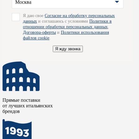
Москва
проконсультируем вас и ответим на все интересующие
вопросы. Благодаря прямым поставкам от производителей,
отлаженной логистической цепочке, бережному отношению и
Я даю свое
Согласие на обработку персональных
хранению, компания Credit Ceramica станет для вас надежным
данных
и соглашаюсь с условиями
Политики в
партнером на лучших условиях. Так же мы готовы
отношении обработки персональных данных
,
организовать для вас доставку товара по Москве.
Договора-оферты
и
Политики использования
файлов cookie
.
Я жду звонка
Прямые поставки
от лучших итальянских
брендов