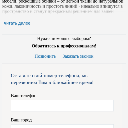
мебели, роскошные обивки – от легкой ткани до натуральной
кожи, лаконичность и простота линий - идеально впишутся в
пространство и станут прекрасным решением для вашей
спальни, гостиной или кабинета.
читать далее
Внешне мебель
SAN GIACOMO
характеризуется
лаконичностью и раскованностью линий. Цветовые решения
— черное, белое и "деревянное". Обивки — от легкой ткани
Нужна помощь с выбором?
до классического гобелена и натуральной кожи. Это всегда
Обратитесь к профессионалам!
безупречный вкус, оригинальный дизайн, отменная
функциональность и эксплуатационные качества. Корпусная
Позвонить
Заказать звонок
мебель сконструирована по модульному принципу, который
позволяет менять обстановку в жилом пространстве при
помощи простой перестановки отдельных элементов.
Оставьте свой номер телефона, мы
На фабрике используются различные материалы, в том числе
перезвоним Вам в ближайшее время!
и натуральный шпон из дуба и ореха , матовые и глянцевые
лаки, новейшие синтетические материалы. Предприятие
бережно относится к экологии, поэтому создает свои
Ваш телефон
мебельные шедевры из сырья, которое не содержит
формальдегид.
Для того, чтобы приобрести итальянскую мебель от фабрики
Ваш город
SAN GIACOMO
вам достаточно обратиться к специалистам
наших салонов или оставить заявку на сайте. Мы