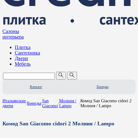
Салоны
интерьера
Плитка
Сантехника
Двери
Мебель
Каталог
Бренды
Итальянские
San
Молния /
Комод San Giacomo cidori 2
/
Бренды
/
/
/
двери
Giacomo
Lampo
Молния / Lampo
Комод San Giacomo cidori 2 Молния / Lampo