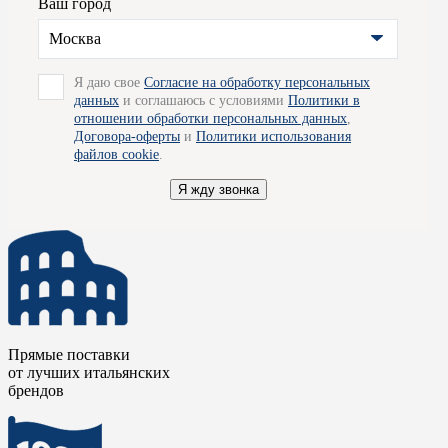
Ваш город
– эта продукция прослужит вам долгие годы, не теряя своего
первоначального внешнего вида и функциональности.
Москва
Изделия фабрики ко всему прочему обладают демократичной
ценой, что наряду с отменным качеством делают их просто
великолепными.
Я даю свое
Согласие на обработку персональных
данных
и соглашаюсь с условиями
Политики в
Для получения подробной информации вы можете обратиться
отношении обработки персональных данных
,
к специалистам наших салонов, - они будут рады
Договора-оферты
и
Политики использования
проконсультировать вас по всем вопросам и помогут
файлов cookie
.
определиться с выбором. Так же мы готовы организовать для
вас доставку товара по Москве.
Я жду звонка
Прямые поставки
от лучших итальянских
брендов