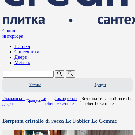
Салоны
интерьера
Плитка
Сантехника
Двери
Мебель
Каталог
Бренды
Итальянские
Le
Самоцветы /
Витрина cristallo di rocca Le
/
Бренды
/
/
/
двери
Fablier
Le Gemme
Fablier Le Gemme
Витрина cristallo di rocca Le Fablier Le Gemme