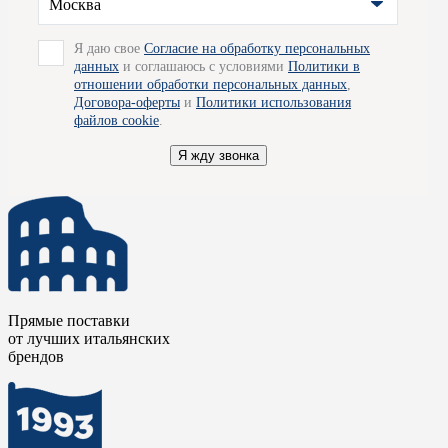
Москва
Изделия фабрики ко всему прочему обладают демократичной
ценой, что наряду с отменным качеством делают их просто
великолепными.
Я даю свое
Согласие на обработку персональных
данных
и соглашаюсь с условиями
Политики в
Для получения подробной информации вы можете обратиться
отношении обработки персональных данных
,
к специалистам наших салонов, - они будут рады
Договора-оферты
и
Политики использования
проконсультировать вас по всем вопросам и помогут
файлов cookie
.
определиться с выбором. Так же мы готовы организовать для
вас доставку товара по Москве.
Я жду звонка
Прямые поставки
от лучших итальянских
брендов