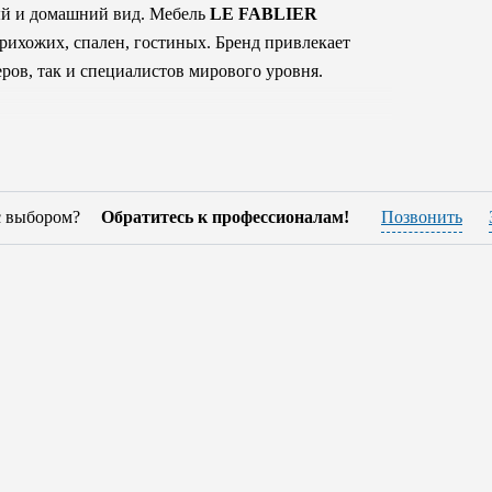
ый и домашний вид. Мебель
LE FABLIER
прихожих, спален, гостиных. Бренд привлекает
ров, так и специалистов мирового уровня.
о высококлассные натуральные материалы и
щательно контролируется, поэтому вы можете
теряя своего первоначального внешнего вида и
т демократичной ценой, что наряду с
с выбором?
Обратитесь к профессионалам!
Позвонить
специалистам наших салонов, - они будут
делиться с выбором. Так же мы готовы