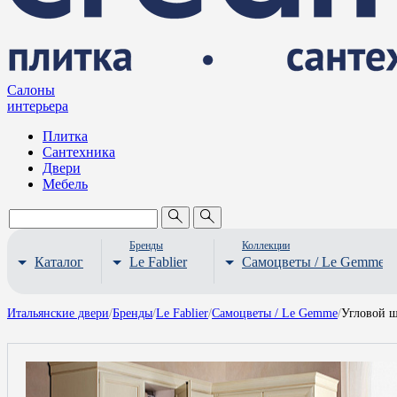
Салоны
интерьера
Плитка
Сантехника
Двери
Мебель
Бренды
Коллекции
Каталог
Le Fablier
Самоцветы / Le Gemme
Итальянские двери
/
Бренды
/
Le Fablier
/
Самоцветы / Le Gemme
/
Угловой ш