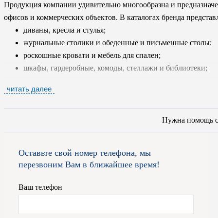
Продукция компании удивительно многообразна и предназначе
офисов и коммерческих объектов. В каталогах бренда представ
диваны, кресла и стулья;
журнальные столики и обеденные и письменные столы;
роскошные кровати и мебель для спален;
шкафы, гардеробные, комоды, стеллажи и библиотеки;
аксессуары;
читать далее
двери и межкомнатные перегородки.
Специалисты фабрики LONGHI работают только с самыми экс
Нужна помощь 
древесины, а так же с мрамором, природным камнем, стеклом, 
Для набивки используется гусиный пух и пенополиуретан, для 
Оставьте свой номер телефона, мы
кожа, тщательно отобранная и специально обработанная с соб
перезвоним Вам в ближайшее время!
фабрики постоянно обновляются, чтобы у клиента был максим
потребностям и вкусам. Мебель бренда изготовлена в различных
Ваш телефон
красотой и функциональностью. Помимо готовых изделий масте
заказ. Все продукты бренда снабжены сертификатом подлиннос