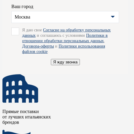
от подделок или копий.
Ваш город
Для получения подробной информации вы можете обратиться к 
Москва
рады проконсультировать вас по всем вопросам и помогут опре
Я даю свое
Согласие на обработку персональных
организовать для вас доставку товара по Москве.
данных
и соглашаюсь с условиями
Политики в
отношении обработки персональных данных
,
Договора-оферты
и
Политики использования
файлов cookie
.
Я жду звонка
Прямые поставки
от лучших итальянских
брендов