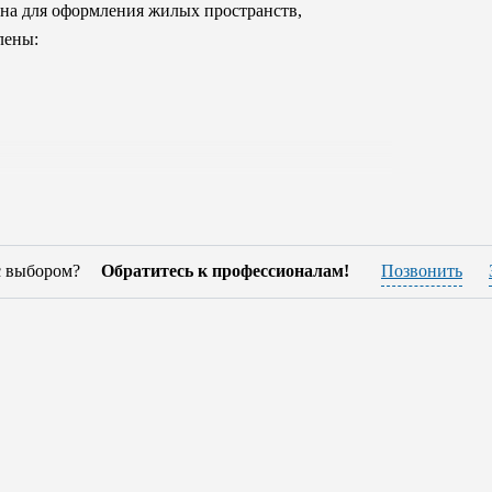
на для оформления жилых пространств,
лены:
клюзивными, натуральными сортами
с выбором?
Обратитесь к профессионалам!
Позвонить
кристаллами Swarovski, керамикой и металлом.
отделки - роскошные ткани и натуральная
людением всех экологических норм. Коллекции
ально широкий выбор, соответствующий его
 стилях – но вся она обладает грацией,
ра предприятия для вас изготовят изделия на
ти и качества, который убережет покупателя