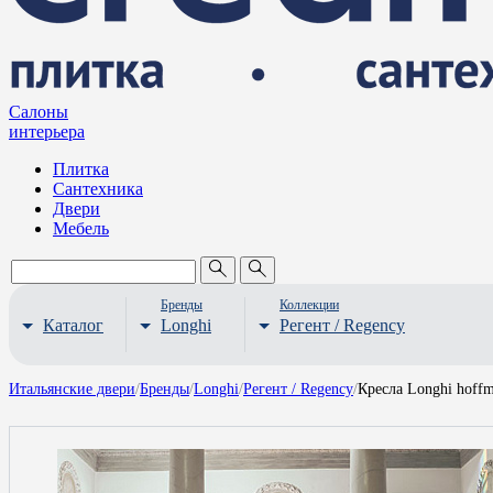
Салоны
интерьера
Плитка
Сантехника
Двери
Мебель
Бренды
Коллекции
Каталог
Longhi
Регент / Regency
Итальянские двери
/
Бренды
/
Longhi
/
Регент / Regency
/
Кресла Longhi hoff