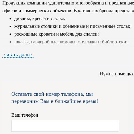
Продукция компании удивительно многообразна и предназначе
офисов и коммерческих объектов. В каталогах бренда представ
диваны, кресла и стулья;
журнальные столики и обеденные и письменные столы;
роскошные кровати и мебель для спален;
шкафы, гардеробные, комоды, стеллажи и библиотеки;
аксессуары;
читать далее
двери и межкомнатные перегородки.
Специалисты фабрики LONGHI работают только с самыми экс
Нужна помощь 
древесины, а так же с мрамором, природным камнем, стеклом, 
Для набивки используется гусиный пух и пенополиуретан, для 
Оставьте свой номер телефона, мы
кожа, тщательно отобранная и специально обработанная с соб
перезвоним Вам в ближайшее время!
фабрики постоянно обновляются, чтобы у клиента был максим
потребностям и вкусам. Мебель бренда изготовлена в различных
Ваш телефон
красотой и функциональностью. Помимо готовых изделий масте
заказ. Все продукты бренда снабжены сертификатом подлиннос