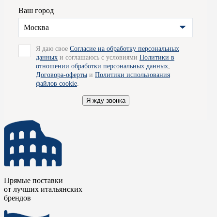
от подделок или копий.
Ваш город
Для получения подробной информации вы можете обратиться к 
Москва
рады проконсультировать вас по всем вопросам и помогут опре
Я даю свое
Согласие на обработку персональных
организовать для вас доставку товара по Москве.
данных
и соглашаюсь с условиями
Политики в
отношении обработки персональных данных
,
Договора-оферты
и
Политики использования
файлов cookie
.
Я жду звонка
Прямые поставки
от лучших итальянских
брендов