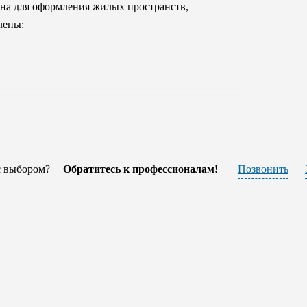
на для оформления жилых пространств,
лены:
клюзивными, натуральными сортами
с выбором?
Обратитесь к профессионалам!
Позвонить
кристаллами Swarovski, керамикой и металлом.
отделки - роскошные ткани и натуральная
людением всех экологических норм. Коллекции
ально широкий выбор, соответствующий его
 стилях – но вся она обладает грацией,
ра предприятия для вас изготовят изделия на
ти и качества, который убережет покупателя