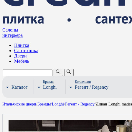
Салоны
интерьера
Плитка
Сантехника
Двери
Мебель
Бренды
Коллекции
Каталог
Longhi
Регент / Regency
Итальянские двери
/
Бренды
/
Longhi
/
Регент / Regency
/
Диван Longhi matiss