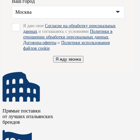
Ваш город
– эта продукция прослужит вам долгие годы, не теряя своего
первоначального внешнего вида и функциональности.
Москва
Изделия фабрики ко всему прочему обладают демократичной
ценой, что наряду с отменным качеством делают их просто
великолепными.
Я даю свое
Согласие на обработку персональных
данных
и соглашаюсь с условиями
Политики в
Для получения подробной информации вы можете обратиться
отношении обработки персональных данных
,
к специалистам наших салонов, - они будут рады
Договора-оферты
и
Политики использования
проконсультировать вас по всем вопросам и помогут
файлов cookie
.
определиться с выбором. Так же мы готовы организовать для
вас доставку товара по Москве.
Я жду звонка
Прямые поставки
от лучших итальянских
брендов