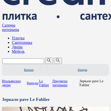
Салоны
интерьера
Плитка
Сантехника
Двери
Мебель
Каталог
Бренды
Итальянские
Le
Предметы
Зеркало pave Le
/
Бренды
/
/
/
двери
Fablier
интерьера
Fablier
Зеркало pave Le Fablier