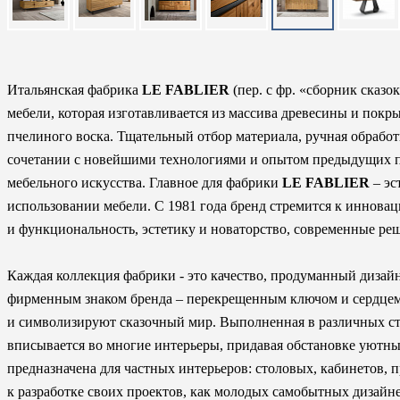
Итальянская фабрика
LE FABLIER
(пер. с фр. «сборник сказо
мебели, которая изготавливается из массива древесины и покр
пчелиного воска. Тщательный отбор материала, ручная обработка
сочетании с новейшими технологиями и опытом предыдущих 
мебельного искусства. Главное для фабрики
LE FABLIER
– эс
использовании мебели. С 1981 года бренд стремится к инновац
и функциональность, эстетику и новаторство, современные ре
Каждая коллекция фабрики - это качество, продуманный дизай
фирменным знаком бренда – перекрещенным ключом и сердцем 
и символизируют сказочный мир. Выполненная в различных с
вписывается во многие интерьеры, придавая обстановке уютн
предназначена для частных интерьеров: столовых, кабинетов, 
к разработке своих проектов, как молодых самобытных дизайне