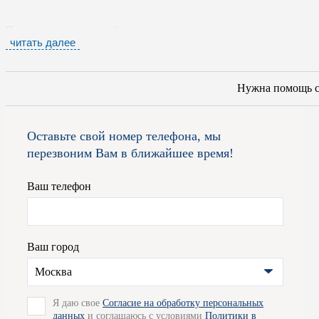
При изготовлении мебели на предприятии используются тольк
читать далее
самое современное оборудование. Каждый этап производства т
быть уверены – эта продукция прослужит вам долгие годы, не 
функциональности. Изделия фабрики ко всему прочему обладаю
Нужна помощь 
отменным качеством делают их просто великолепными.
Оставьте свой номер телефона, мы
Для получения подробной информации вы можете обратиться к 
перезвоним Вам в ближайшее время!
рады проконсультировать вас по всем вопросам и помогут опре
организовать для вас доставку товара по Москве.
Ваш телефон
Ваш город
Москва
Я даю свое
Согласие на обработку персональных
данных
и соглашаюсь с условиями
Политики в