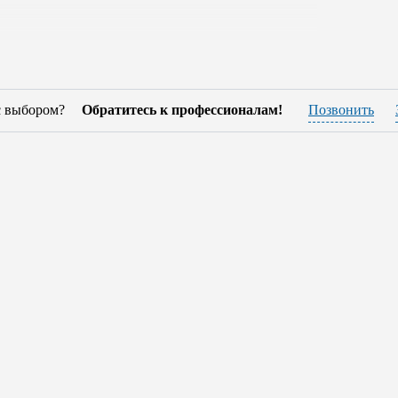
о высококлассные натуральные материалы и
щательно контролируется, поэтому вы можете
теряя своего первоначального внешнего вида и
т демократичной ценой, что наряду с
с выбором?
Обратитесь к профессионалам!
Позвонить
специалистам наших салонов, - они будут
делиться с выбором. Так же мы готовы