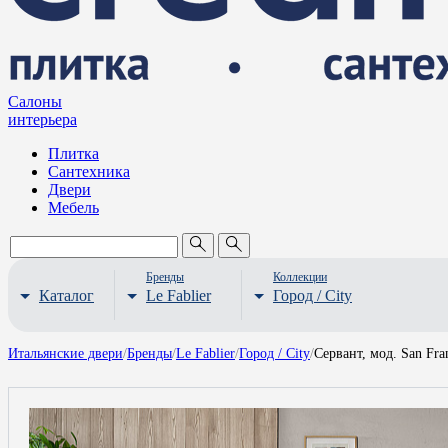
Салоны
интерьера
Плитка
Сантехника
Двери
Мебель
Бренды
Коллекции
Каталог
Le Fablier
Город / City
Итальянские двери
/
Бренды
/
Le Fablier
/
Город / City
/
Сервант, мод. San Fra