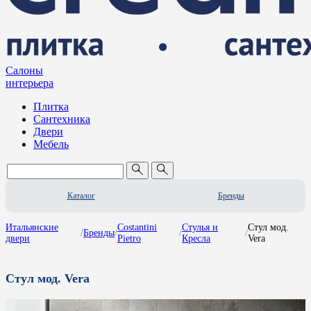
Салоны
интерьера
Плитка
Сантехника
Двери
Мебель
Каталог
Бренды
Итальянские
Costantini
Стулья и
Стул мод.
/
Бренды
/
/
/
двери
Pietro
Кресла
Vera
Стул мод. Vera