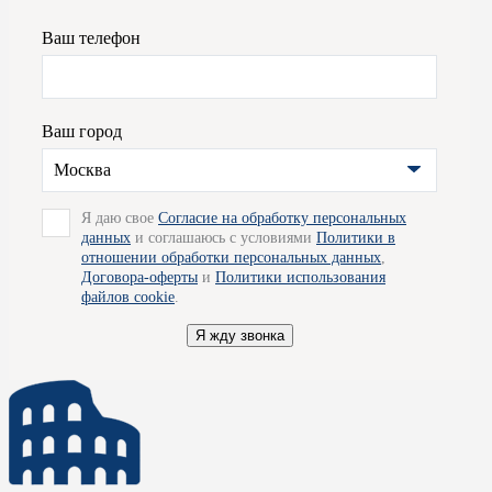
COSTANTINI PIETRO
– это синоним роскоши и изысканност
Ваш телефон
традиции и мастерство с требованиями современного мира. К
проекты по всему миру, как в жилых интерьерах, так и в комме
на круизных лайнерах.
Ваш город
Подробную информацию по данной продукции вы можете полу
Москва
салонов, - они будут рады проконсультировать вас по всем воп
Я даю свое
Согласие на обработку персональных
же мы готовы организовать для вас доставку товара по Москве.
данных
и соглашаюсь с условиями
Политики в
отношении обработки персональных данных
,
Договора-оферты
и
Политики использования
файлов cookie
.
Я жду звонка