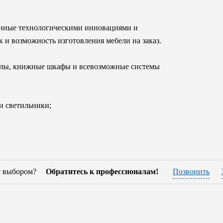
енные технологическими инновациями и
к и возможность изготовления мебели на заказ.
толы, книжные шкафы и всевозможные системы
 и светильники;
 лучших материалов, которые будут
зводственного процесса - это отменное
испытаниями для оценки стабильности и
с выбором?
Обратитесь к профессионалам!
Позвонить
оге фабрики предлагается более 250 вариантов)
облазнительными цветовыми палитрами и