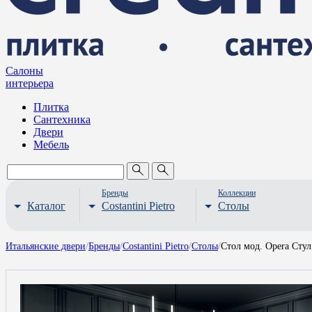
Салоны
интерьера
Плитка
Сантехника
Двери
Мебель
Бренды
Коллекции
Каталог
Costantini Pietro
Столы
Итальянские двери
/
Бренды
/
Costantini Pietro
/
Столы
/
Стол мод. Opera Стул